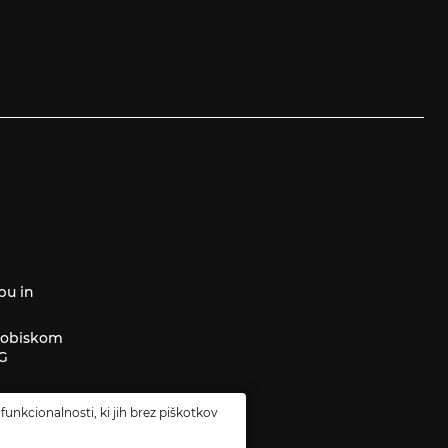
pu in
z obiskom
AG
funkcionalnosti, ki jih brez piškotkov