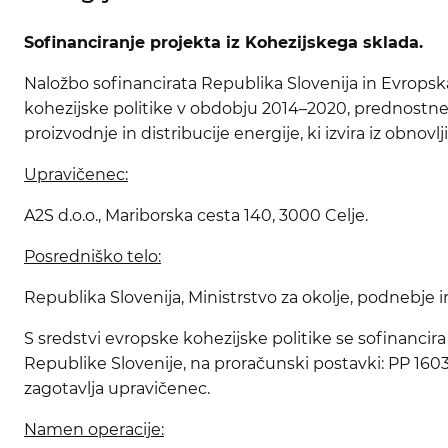
Sofinanciranje projekta iz Kohezijskega sklada.
Naložbo sofinancirata Republika Slovenija in Evropska
kohezijske politike v obdobju 2014–2020, prednostne
proizvodnje in distribucije energije, ki izvira iz obnovlji
Upravičenec:
A2S d.o.o., Mariborska cesta 140, 3000 Celje.
Posredniško telo:
Republika Slovenija, Ministrstvo za okolje, podnebje in
S sredstvi evropske kohezijske politike se sofinancir
Republike Slovenije, na proračunski postavki: PP 1603
zagotavlja upravičenec.
Namen operacije: