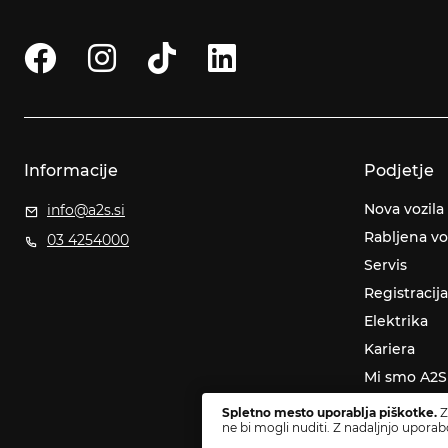
Informacije
Podjetje
Nova vozila
info@a2s.si
Rabljena vo
03 4254000
Servis
Registracija
Elektrika
Kariera
Mi smo A2S
Novice
Spletno mesto uporablja piškotke.
Z
ne bi mogli nuditi. Z nadaljnjo uporab