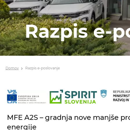
Razpis e-p
Domov
Razpis e-poslovanje
MFE A2S – gradnja nove manjše pro
energije