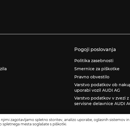
Pogoji poslovanja
Politika zasebnosti
zila
Smernice za piškotke
Pravno obvestilo
Varstvo podatkov ob naku
uporabi vozil AUDI AG
Varstvo podatkov v zvezi 
servisne delavnice AUDI 
 njimi zagotavljamo spletno storitev, analizo uporabe, oglasnih sistemov in 
o spletnega mesta soglašate s piškotki.