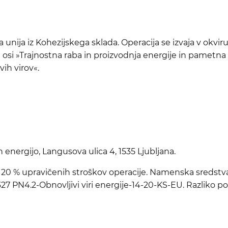
 unija iz Kohezijskega sklada. Operacija se izvaja v okv
 osi »Trajnostna raba in proizvodnja energije in pamet
vih virov«.
 energijo, Langusova ulica 4, 1535 Ljubljana.
a 20 % upravičenih stroškov operacije. Namenska sredstva
27 PN4.2-Obnovljivi viri energije-14-20-KS-EU. Razliko po