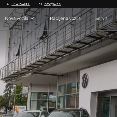
03 4254000
info@a2s.si
Nova vozila
Rabljena vozila
Servis