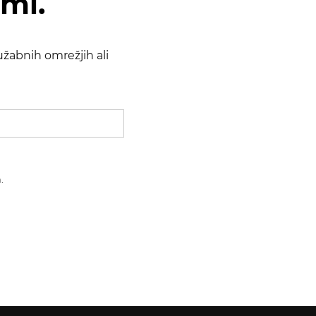
ami.
žabnih omrežjih ali
.