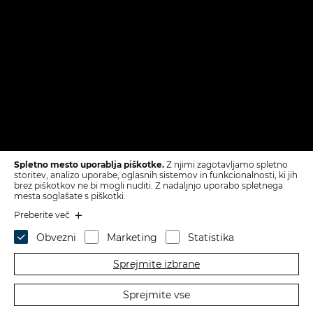
Spletno mesto uporablja piškotke.
Z njimi zagotavljamo spletno
storitev, analizo uporabe, oglasnih sistemov in funkcionalnosti, ki jih
brez piškotkov ne bi mogli nuditi. Z nadaljnjo uporabo spletnega
mesta soglašate s piškotki.
Preberite več
Obvezni
Marketing
Statistika
Sprejmite izbrane
Sprejmite vse