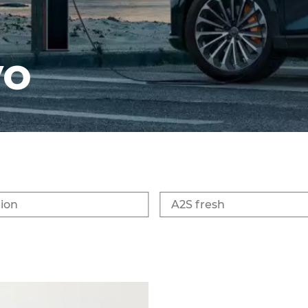
vo
tion
A2S fresh