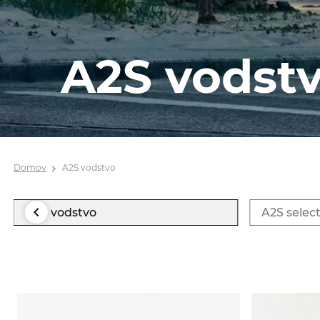
A2S vodst
Domov
A2S vodstvo
A2S vodstvo
A2S selec