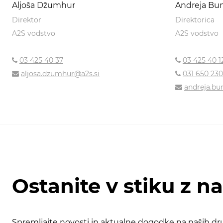
Aljoša Džumhur
Andreja Bu
Direktor
Direktorica
A2S vodstvo
A2S vodstvo
03 425 40 37
03 425 40 1
aljosa.dzumhur@a2s.si
031 650 230
andreja.bu
Ostanite v stiku z n
Spremljajte novosti in aktualne dogodke na naših dru