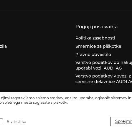
Pogoji poslovanja
Politika zasebnosti
zila
Smernice za piškotke
Pravno obvestilo
Varstvo podatkov ob naku
uporabi vozil AUDI AG
Varstvo podatkov v zvezi 
servisne delavnice AUDI 
 njimi zagotavljamo spletno storitev, analizo uporabe, oglasnih sistemov in 
o spletnega mesta soglašate s piškotki.
016519, MŠ: 5558999000, Glavna dejavnost: Trgovina na drobno z motornimi voz
Sprejmi
Statistika