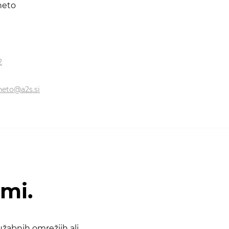
neto
2
neto@a2s.si
ami.
žabnih omrežjih ali