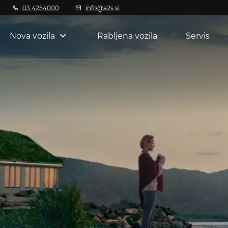
03 4254000
info@a2s.si
Nova vozila
Rabljena vozila
Servis