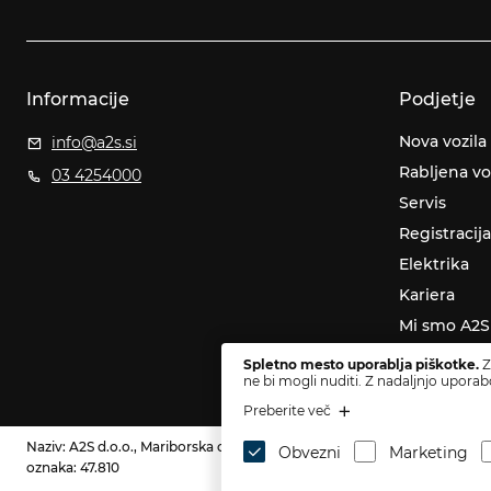
Informacije
Podjetje
Nova vozila
info@a2s.si
Rabljena vo
03 4254000
Servis
Registracija
Elektrika
Kariera
Mi smo A2S
Novice
Spletno mesto uporablja piškotke.
Z
ne bi mogli nuditi. Z nadaljnjo uporab
Preberite več
Naziv: A2S d.o.o., Mariborska cesta 140, 3000 Celje, Slovenia, DŠ: SI61
Obvezni
Marketing
oznaka: 47.810