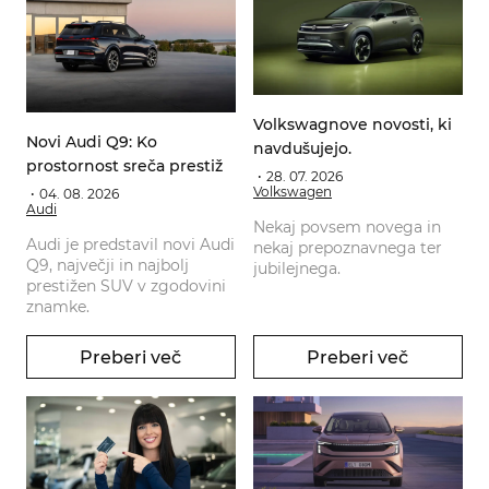
Volkswagnove novosti, ki
Novi Audi Q9: Ko
navdušujejo.
prostornost sreča prestiž
28. 07. 2026
Volkswagen
04. 08. 2026
Audi
Nekaj povsem novega in
Audi je predstavil novi Audi
nekaj prepoznavnega ter
Q9, največji in najbolj
jubilejnega.
prestižen SUV v zgodovini
znamke.
Preberi več
Preberi več