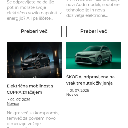
Se odpravljate na daljšo
novi Audi modeli, sodobne
pot in morate svoje
tehnologije in nova
električno vozilo napolniti z
doživetja električne
energijo? Ali pa iščete
mobilnosti.
zanesljivo rešitev za redno
in hitro polnjenje? Rešitev
Preberi več
Preberi več
je tu.
ŠKODA, pripravljena na
vsak trenutek življenja
Električna mobilnost s
01. 07. 2026
CUPRA značajem
Novice
02. 07. 2026
Novice
Ne gre več za kompromis,
temveč za povsem novo
dimenzijo vožnje.