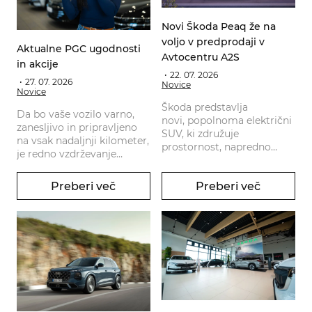
Novi Škoda Peaq že na
voljo v predprodaji v
Aktualne PGC ugodnosti
Avtocentru A2S
in akcije
22. 07. 2026
27. 07. 2026
Novice
Novice
Škoda predstavlja
Da bo vaše vozilo varno,
novi, popolnoma električni
zanesljivo in pripravljeno
SUV, ki združuje
na vsak nadaljnji kilometer,
prostornost, napredno
je redno vzdrževanje
tehnologijo in vrhunsko
ključnega pomena.
udobje.
Preberi več
Preberi več