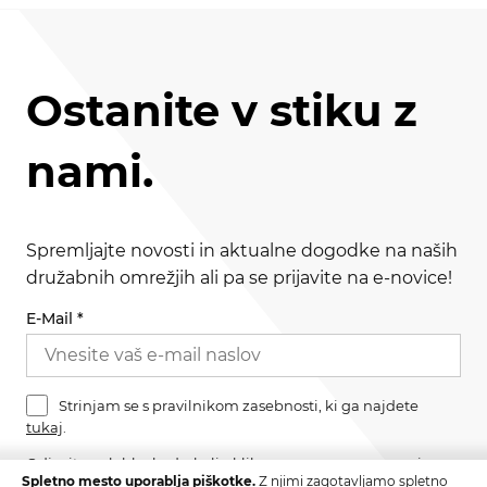
Ostanite v stiku z
nami.
Spremljajte novosti in aktualne dogodke na naših
družabnih omrežjih ali pa se prijavite na e-novice!
E-Mail
*
Strinjam se s pravilnikom zasebnosti, ki ga najdete
tukaj
.
Odjavite se lahko kadarkoli s klikom na povezavo v nogi
Spletno mesto uporablja piškotke.
Z njimi zagotavljamo spletno
sporočila.