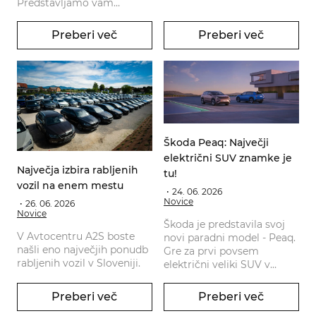
Predstavljamo vam
3 CUPRA modele, ki
dokazujejo, da je električna
Preberi več
Preberi več
mobilnost dostopna in
atraktivna hkrati.
Škoda Peaq: Največji
električni SUV znamke je
Največja izbira rabljenih
tu!
vozil na enem mestu
24. 06. 2026
Novice
26. 06. 2026
Novice
Škoda je predstavila svoj
V Avtocentru A2S boste
novi paradni model - Peaq.
našli eno največjih ponudb
Gre za prvi povsem
rabljenih vozil v Sloveniji.
električni veliki SUV v
zgodovini znamke in hkrati
največje ter
Preberi več
Preberi več
najprostornejše vozilo, ki