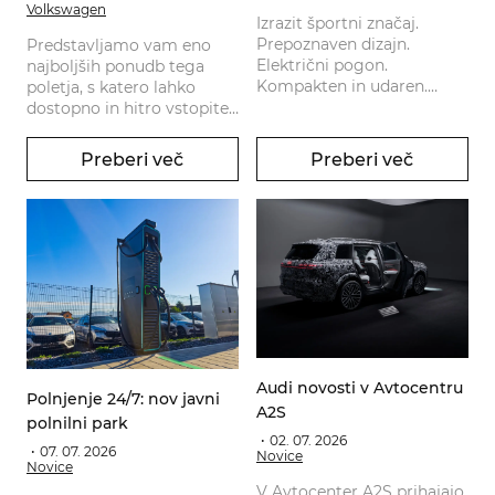
Volkswagen
Izrazit športni značaj.
Prepoznaven dizajn.
Predstavljamo vam eno
Električni pogon.
najboljših ponudb tega
Kompakten in udaren.
poletja, s katero lahko
Lastnostni, ki novi CUPRA
dostopno in hitro vstopite
Raval uvrščajo v sam vrh
v svet električne
električne izkušnje na štirih
mobilnosti. Volkswagen
Preberi več
Preberi več
kolesih.
ID.3 Neo je zdaj na voljo v
posebni akcijski ponudbi.
Audi novosti v Avtocentru
Polnjenje 24/7: nov javni
A2S
polnilni park
02. 07. 2026
07. 07. 2026
Novice
Novice
V Avtocenter A2S prihajajo