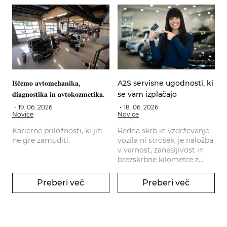
ga Škoda ponuja.
𝐈𝐬̌𝐜̌𝐞𝐦𝐨 𝐚𝐯𝐭𝐨𝐦𝐞𝐡𝐚𝐧𝐢𝐤𝐚,
A2S servisne ugodnosti, ki
𝐝𝐢𝐚𝐠𝐧𝐨𝐬𝐭𝐢𝐤𝐚 𝐢𝐧 𝐚𝐯𝐭𝐨𝐤𝐨𝐳𝐦𝐞𝐭𝐢𝐤𝐚.
se vam izplačajo
19. 06. 2026
18. 06. 2026
Novice
Novice
Karierne priložnosti, ki jih
Redna skrb in vzdrževanje
ne gre zamuditi.
vozila ni strošek, je naložba
v varnost, zanesljivost in
brezskrbne kilometre z
vašim jeklenim konjičkom.
Preberi več
Preberi več