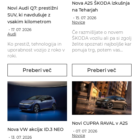
Nova A2S ŠKODA izkušnja
Novi Audi Q7: prestižni
na Teharjah
SUV, ki navdušuje z
15. 07. 2026
vsakim kilometrom
Novice
17. 07. 2026
Če razmišljate o novem
Audi
ŠKODA vozilu ali pa si zgolj
Ko prestiž, tehnologija in
želite spoznati najboljše kar
uporabnost vozijo z roko v
ponuja trg, potem vas
roki.
vabimo, da nas obiščete.
Preberi več
Preberi več
Novi CUPRA RAVAL v A2S
Nova VW akcija: ID.3 NEO
07. 07. 2026
Novice
13. 07. 2026