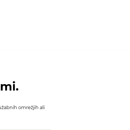
ami.
žabnih omrežjih ali