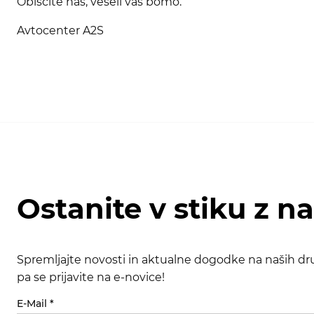
Obiščite nas, veseli vas bomo.
Avtocenter A2S
Ostanite v stiku z n
Spremljajte novosti in aktualne dogodke na naših dru
pa se prijavite na e-novice!
E-Mail
*