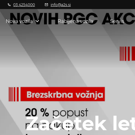
03 4254000
info@a2s.si
Nova vozila
Rabljena vozila
Servis
Začetek le