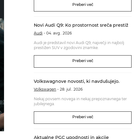
Preberi več
Novi Audi Q9: Ko prostornost sreča prestiž
Audi
04. avg.. 2026
Audi je predstavil novi Audi Q9, največji in najbolj
prestižen SUV v zgodovini znamke.
Preberi več
Volkswagnove novosti, ki navdušujejo.
Volkswagen
28. jul.. 2026
Nekaj povsem novega in nekaj prepoznavnega ter
jubilejnega.
Preberi več
Aktualne PGC ugodnosti in akcije