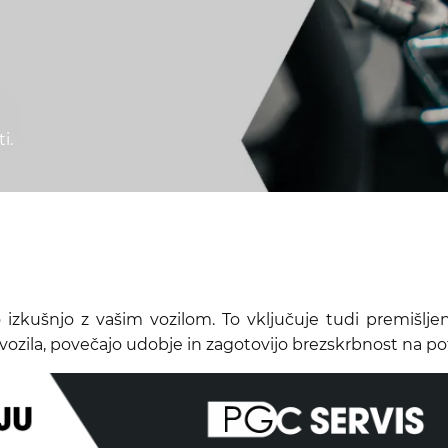
i.
o izkušnjo z vašim vozilom. To vključuje tudi premišlje
vozila, povečajo udobje in zagotovijo brezskrbnost na pot