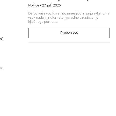
Novice
27. jul.. 2026
Da bo vaše vozilo varno, zanesljivo in pripravljeno na
vsak nadaljnji kilometer, je redno vzdrževanje
ključnega pomena.
Preberi več
eč
ge