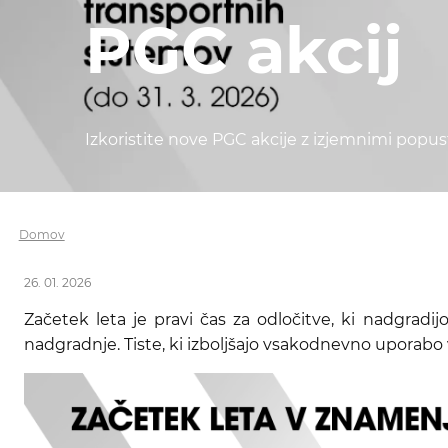
PGC akcij
Izkoristite nove PGC akcije z izjemnimi popust
Domov
26. 01. 2026
Začetek leta je pravi čas za odločitve, ki nadgradij
nadgradnje. Tiste, ki izboljšajo vsakodnevno uporabo 