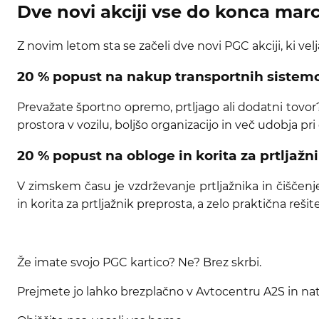
Dve novi akciji vse do konca mar
Z novim letom sta se začeli dve novi PGC akciji, ki velja
20 % popust na nakup transportnih sistem
Prevažate športno opremo, prtljago ali dodatni tovor?
prostora v vozilu, boljšo organizacijo in več udobja pri 
20 % popust na obloge in korita za prtljažn
V zimskem času je vzdrževanje prtljažnika in čiščenj
in korita za prtljažnik preprosta, a zelo praktična rešite
Že imate svojo PGC kartico? Ne? Brez skrbi.
Prejmete jo lahko brezplačno v Avtocentru A2S in nato