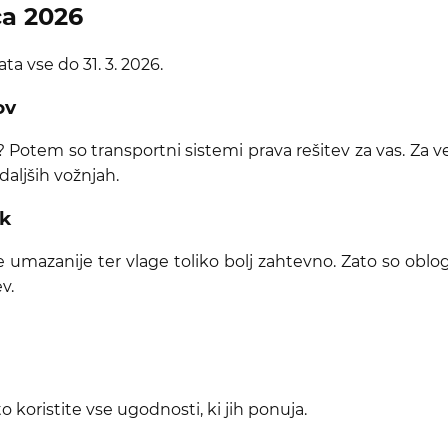
ca 2026
ta vse do 31. 3. 2026.
ov
 Potem so transportni sistemi prava rešitev za vas. Za v
daljših vožnjah.
ik
e umazanije ter vlage toliko bolj zahtevno. Zato so oblo
v.
 koristite vse ugodnosti, ki jih ponuja.