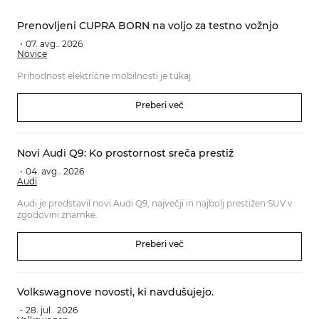
Prenovljeni CUPRA BORN na voljo za testno vožnjo
07. avg.. 2026
Novice
Prihodnost električne mobilnosti je tukaj.
Preberi več
Novi Audi Q9: Ko prostornost sreča prestiž
04. avg.. 2026
Audi
Audi je predstavil novi Audi Q9, največji in najbolj prestižen SUV v
zgodovini znamke.
Preberi več
Volkswagnove novosti, ki navdušujejo.
28. jul.. 2026