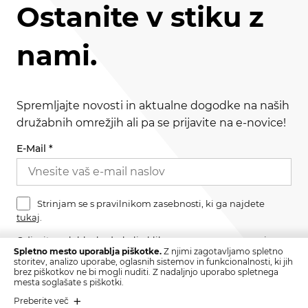
Ostanite v stiku z
nami.
Spremljajte novosti in aktualne dogodke na naših
družabnih omrežjih ali pa se prijavite na e-novice!
E-Mail
*
Strinjam se s pravilnikom zasebnosti, ki ga najdete
tukaj
.
Odjavite se lahko kadarkoli s klikom na povezavo v nogi
Spletno mesto uporablja piškotke.
Z njimi zagotavljamo spletno
sporočila.
storitev, analizo uporabe, oglasnih sistemov in funkcionalnosti, ki jih
brez piškotkov ne bi mogli nuditi. Z nadaljnjo uporabo spletnega
mesta soglašate s piškotki.
Preberite več