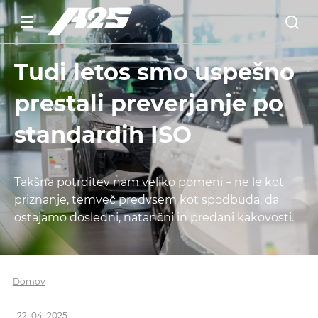
Tudi letos smo uspešno
prestali preverjanje po
standardih ISO
Takšna potrditev nam veliko pomeni – ne le kot
priznanje, temveč predvsem kot spodbuda, da
ostajamo dosledni, natančni in predani kakovosti.
Domov
22. 04. 2025