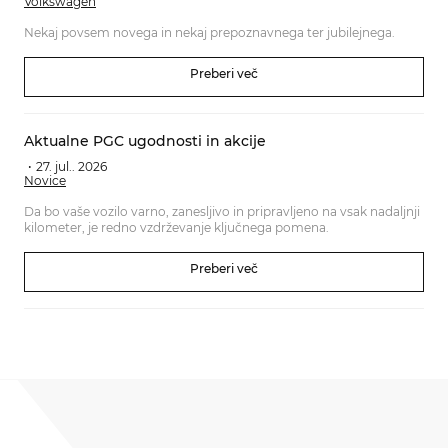
Volkswagen
Nekaj povsem novega in nekaj prepoznavnega ter jubilejnega.
Preberi več
Aktualne PGC ugodnosti in akcije
27. jul.. 2026
Novice
Da bo vaše vozilo varno, zanesljivo in pripravljeno na vsak nadaljnji
kilometer, je redno vzdrževanje ključnega pomena.
Preberi več