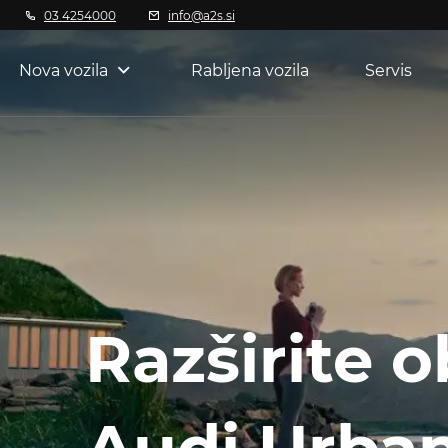
03 4254000
info@a2s.si
Nova vozila
Rabljena vozila
Servis
Razširite 