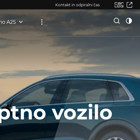
Kontakt in odpiralni čas
mo A2S
ptno vozilo