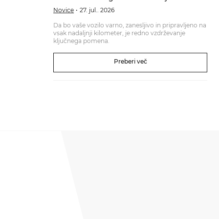
Novice
27. jul.. 2026
Da bo vaše vozilo varno, zanesljivo in pripravljeno na
vsak nadaljnji kilometer, je redno vzdrževanje
ključnega pomena.
Preberi več