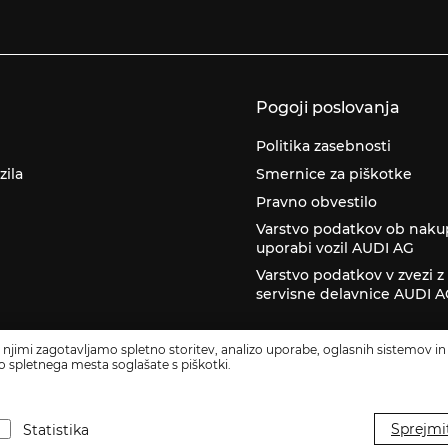
Pogoji poslovanja
Politika zasebnosti
zila
Smernice za piškotke
Pravno obvestilo
Varstvo podatkov ob naku
uporabi vozil AUDI AG
Varstvo podatkov v zvezi 
servisne delavnice AUDI 
 njimi zagotavljamo spletno storitev, analizo uporabe, oglasnih sistemov in 
o spletnega mesta soglašate s piškotki.
016519, MŠ: 5558999000, Glavna dejavnost: Trgovina na drobno z motornimi voz
Sprejmi
Statistika