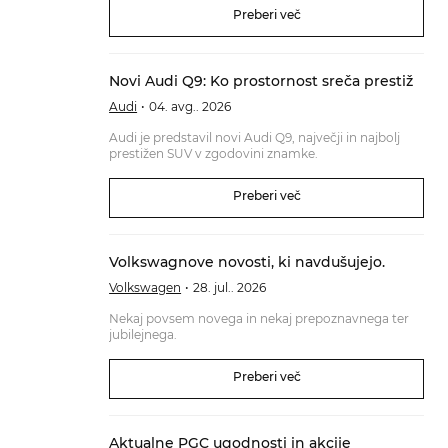
Preberi več
Novi Audi Q9: Ko prostornost sreča prestiž
Audi
04. avg.. 2026
Audi je predstavil novi Audi Q9, največji in najbolj
prestižen SUV v zgodovini znamke.
Preberi več
Volkswagnove novosti, ki navdušujejo.
Volkswagen
28. jul.. 2026
Nekaj povsem novega in nekaj prepoznavnega ter
jubilejnega.
Preberi več
Aktualne PGC ugodnosti in akcije