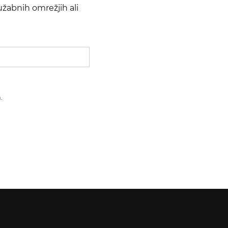
žabnih omrežjih ali
.