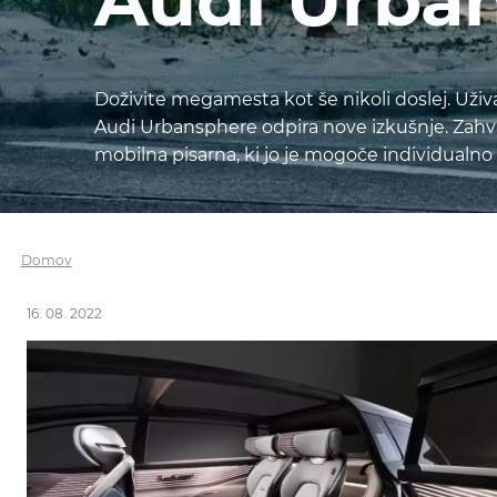
Audi Urba
Doživite megamesta kot še nikoli doslej. Uži
Audi Urbansphere odpira nove izkušnje. Zahval
mobilna pisarna, ki jo je mogoče individualno
Domov
16. 08. 2022