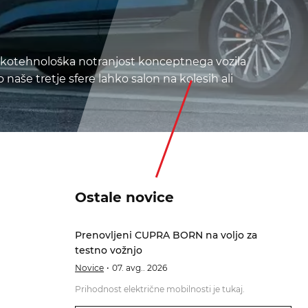
sokotehnološka notranjost konceptnega vozila
aše tretje sfere lahko salon na kolesih ali
Ostale novice
Prenovljeni CUPRA BORN na voljo za
testno vožnjo
Novice
07. avg.. 2026
Prihodnost električne mobilnosti je tukaj.