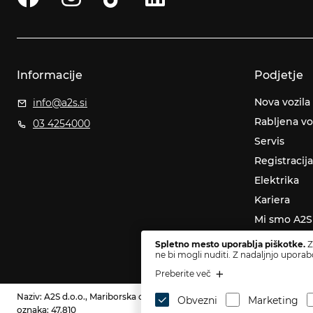
Informacije
Podjetje
Nova vozila
info@a2s.si
Rabljena vo
03 4254000
Servis
Registracija
Elektrika
Kariera
Mi smo A2S
Novice
Spletno mesto uporablja piškotke.
Z
ne bi mogli nuditi. Z nadaljnjo uporab
Preberite več
Naziv: A2S d.o.o., Mariborska cesta 140, 3000 Celje, Slovenia, DŠ: SI61
Obvezni
Marketing
oznaka: 47.810