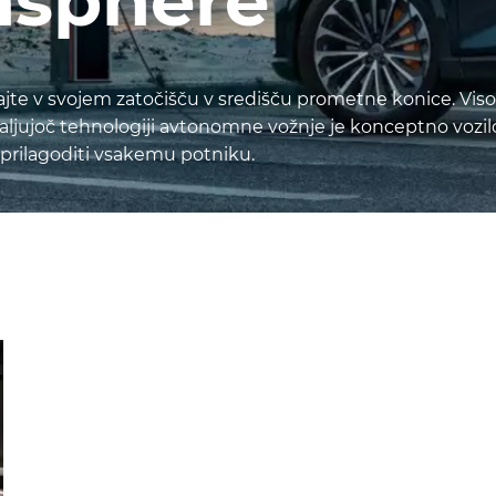
nsphere
vajte v svojem zatočišču v središču prometne konice. Vi
jujoč tehnologiji avtonomne vožnje je konceptno vozilo n
 prilagoditi vsakemu potniku.