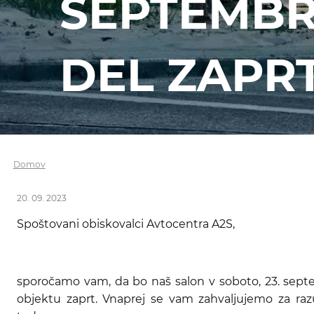
SEPTEMBR
DEL ZAPR
Domov
20. 09. 2023
Spoštovani obiskovalci Avtocentra A2S,
sporočamo vam, da bo naš salon v soboto, 23. sep
objektu zaprt. Vnaprej se vam zahvaljujemo za ra