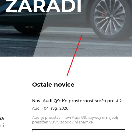
 ZARADI
Ostale novice
Novi Audi Q9: Ko prostornost sreča prestiž
Audi
04. avg.. 2026
Audi je predstavil novi Audi Q9, največji in najbolj
na
prestižen SUV v zgodovini znamke.
ji