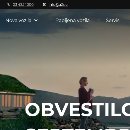
03 4254000
info@a2s.si
Nova vozila
Rabljena vozila
Servis
OBVESTILO