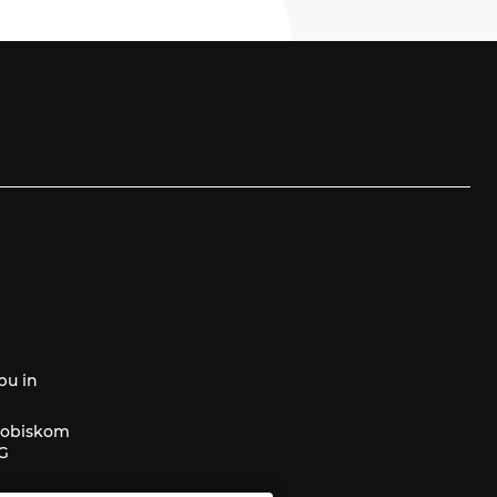
pu in
z obiskom
AG