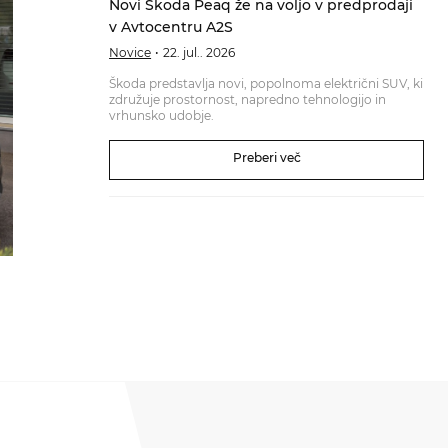
Novi Škoda Peaq že na voljo v predprodaji
v Avtocentru A2S
Novice
22. jul.. 2026
Škoda predstavlja novi, popolnoma električni SUV, ki
združuje prostornost, napredno tehnologijo in
vrhunsko udobje.
Preberi več