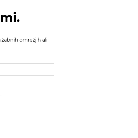
ami.
žabnih omrežjih ali
.