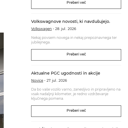
Preberi več
Volkswagnove novosti, ki navdušujejo.
Volkswagen
28. jul.. 2026
Nekaj povsem novega in nekaj prepoznavnega ter
jubilejnega.
Preberi več
Aktualne PGC ugodnosti in akcije
Novice
27. jul.. 2026
Da bo vaše vozilo varno, zanesljivo in pripravljeno na
vsak nadaljnji kilometer, je redno vzdrževanje
ključnega pomena.
Preberi več