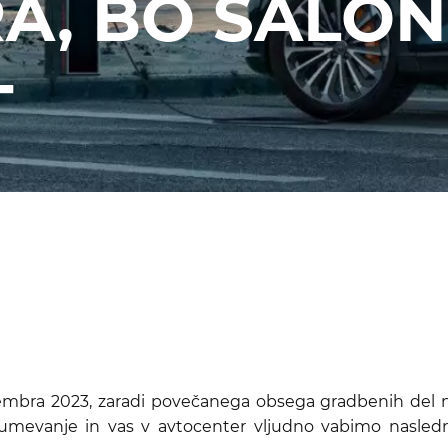
A, BO SALON
T
tembra 2023, zaradi povečanega obsega gradbenih del 
zumevanje in vas v avtocenter vljudno vabimo nasledn