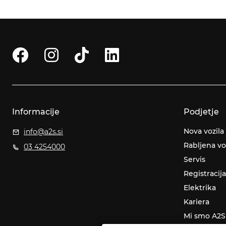
Informacije
Podjetje
Nova vozila
info@a2s.si
Rabljena vo
03 4254000
Servis
Registracija
Elektrika
Kariera
Mi smo A2S