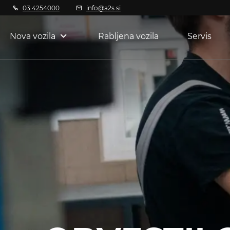
03 4254000
info@a2s.si
Nova vozila
Rabljena vozila
Servis