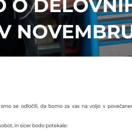
O O DELOVNI
 V NOVEMBR
smo se odločili, da bomo za vas na voljo v povečan
obot, in sicer bodo potekale: