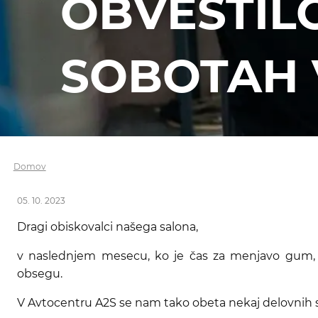
OBVESTIL
SOBOTAH
Domov
05. 10. 2023
Dragi obiskovalci našega salona,
v naslednjem mesecu, ko je čas za menjavo gum, 
obsegu.
V Avtocentru A2S se nam tako obeta nekaj delovnih s