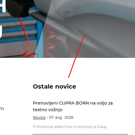
H
U
Ostale novice
Prenovljeni CUPRA BORN na voljo za
em
testno vožnjo
Novice
07. avg.. 2026
Prihodnost električne mobilnosti je tukaj.