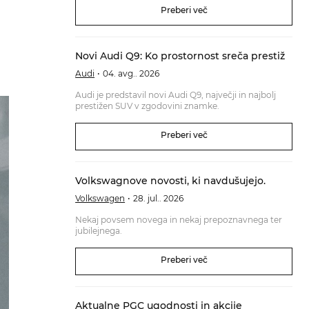
Preberi več
Novi Audi Q9: Ko prostornost sreča prestiž
Audi
04. avg.. 2026
Audi je predstavil novi Audi Q9, največji in najbolj
prestižen SUV v zgodovini znamke.
Preberi več
Volkswagnove novosti, ki navdušujejo.
Volkswagen
28. jul.. 2026
Nekaj povsem novega in nekaj prepoznavnega ter
jubilejnega.
Preberi več
Aktualne PGC ugodnosti in akcije