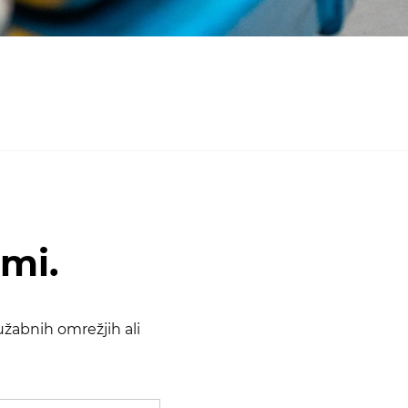
ami.
žabnih omrežjih ali