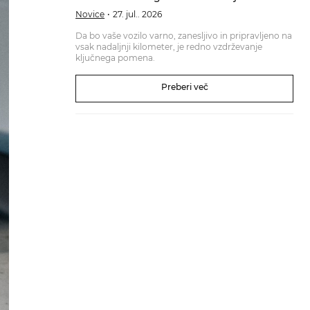
Novice
27. jul.. 2026
Da bo vaše vozilo varno, zanesljivo in pripravljeno na
vsak nadaljnji kilometer, je redno vzdrževanje
ključnega pomena.
Preberi več