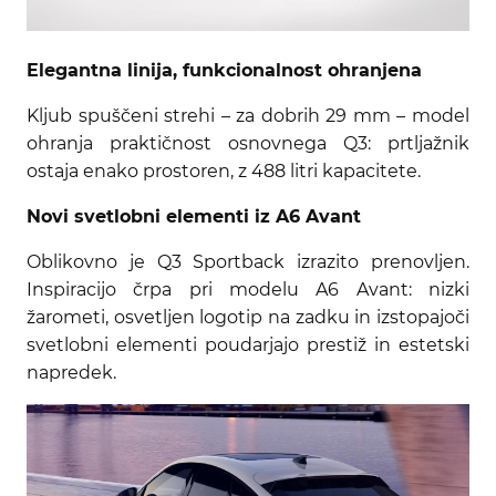
Elegantna linija, funkcionalnost ohranjena
Kljub spuščeni strehi – za dobrih 29 mm – model
ohranja praktičnost osnovnega Q3: prtljažnik
ostaja enako prostoren, z 488 litri kapacitete.
Novi svetlobni elementi iz A6 Avant
Oblikovno je Q3 Sportback izrazito prenovljen.
Inspiracijo črpa pri modelu A6 Avant: nizki
žarometi, osvetljen logotip na zadku in izstopajoči
svetlobni elementi poudarjajo prestiž in estetski
napredek.