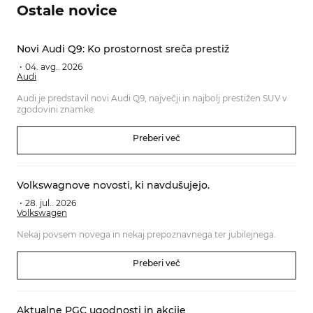
Ostale novice
Novi Audi Q9: Ko prostornost sreča prestiž
04. avg.. 2026
Audi
Audi je predstavil novi Audi Q9, največji in najbolj prestižen SUV v
zgodovini znamke.
Preberi več
Volkswagnove novosti, ki navdušujejo.
28. jul.. 2026
Volkswagen
Nekaj povsem novega in nekaj prepoznavnega ter jubilejnega.
Preberi več
Aktualne PGC ugodnosti in akcije