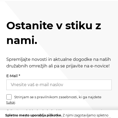
Ostanite v stiku z
nami.
Spremljajte novosti in aktualne dogodke na naših
družabnih omrežjih ali pa se prijavite na e-novice!
E-Mail
*
Strinjam se s pravilnikom zasebnosti, ki ga najdete
tukaj
.
Odjavite se lahko kadarkoli s klikom na povezavo v nogi
Spletno mesto uporablja piškotke.
Z njimi zagotavljamo spletno
sporočila.