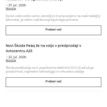
27. jul.. 2026
Novice
Da bo vaše vozilo varno, zanesljivo in pripravljeno na vsak nadaljnji
kilometer, je redno vzdrževanje ključnega pomena.
Preberi več
Novi Škoda Peaq že na voljo v predprodaji v
Avtocentru A2S
22. jul.. 2026
Novice
Škoda predstavlja novi, popolnoma električni SUV, ki združuje
prostornost, napredno tehnologijo in vrhunsko udobje.
Preberi več