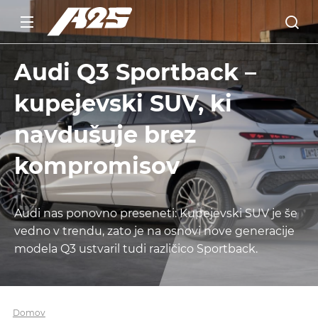
Audi Q3 Sportback –
kupejevski SUV, ki
navdušuje brez
kompromisov
Audi nas ponovno preseneti: Kupejevski SUV je še
vedno v trendu, zato je na osnovi nove generacije
modela Q3 ustvaril tudi različico Sportback.
Domov