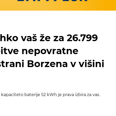
ahko vaš že za 26.799
bitve nepovratne
rani Borzena v višini
apaciteto baterije 52 kWh je prava izbira za vas.