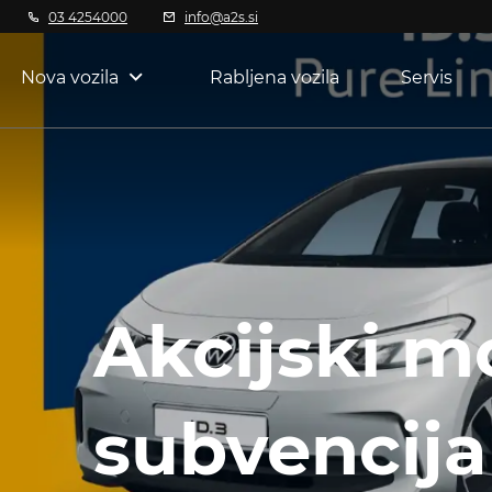
03 4254000
info@a2s.si
Nova vozila
Rabljena vozila
Servis
Akcijski mo
subvencija 