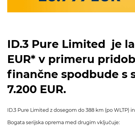
ID.3 Pure Limited je l
EUR* v primeru prido
finančne spodbude s st
7.200 EUR.
ID.3 Pure Limited z dosegom do 388 km (po WLTP) in k
Bogata serijska oprema med drugim vključuje: