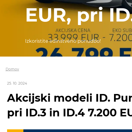
EUR, pri ID
Izkoristite edinstveno ponudbo!
Domov
25. 10. 2024
Akcijski modeli ID. Pu
pri ID.3 in ID.4 7.200 E