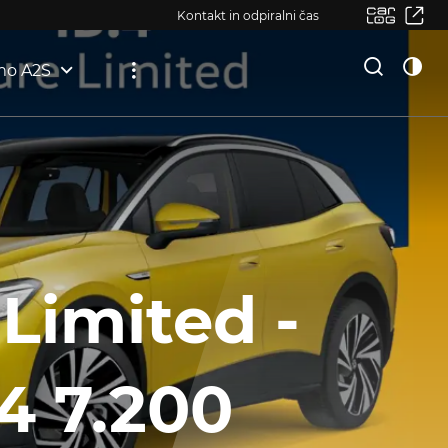
Kontakt in odpiralni čas
mo A2S
 Limited -
.4 7.200