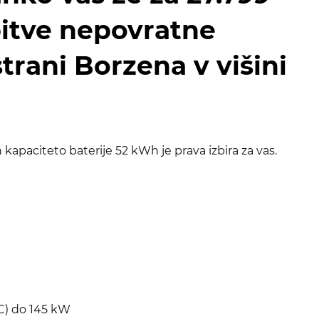
bitve nepovratne
rani Borzena v višini
apaciteto baterije 52 kWh je prava izbira za vas.
C) do 145 kW