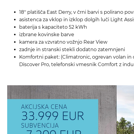
18'' platišča East Derry, v črni barvi s polirano po
asistenca za vklop in izklop dolgih luči Light Assi
baterija s kapaciteto 52 kWh
izbrane kovinske barve
kamera za vzvratno vožnjo Rear View
zadnje in stranski stekli dodatno zatemnjeni
Komfortni paket: (Climatronic, ogrevan volan in 
Discover Pro, telefonski vmesnik Comfort z ind