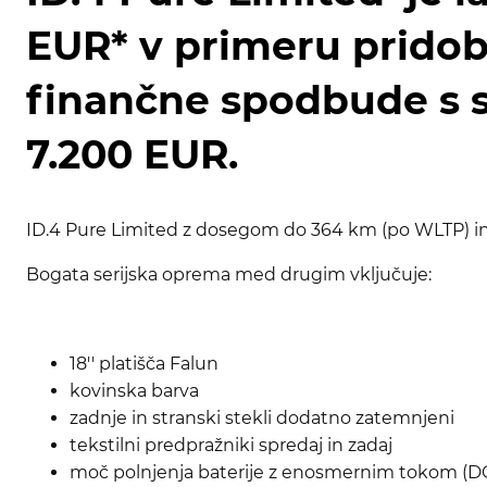
EUR* v primeru prido
finančne spodbude s st
7.200 EUR.
ID.4 Pure Limited z dosegom do 364 km (po WLTP) in k
Bogata serijska oprema med drugim vključuje:
18'' platišča Falun
kovinska barva
zadnje in stranski stekli dodatno zatemnjeni
tekstilni predpražniki spredaj in zadaj
moč polnjenja baterije z enosmernim tokom (D