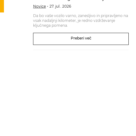
Novice
27. jul.. 2026
Da bo vaše vozilo varno, zanesljivo in pripravljeno na
vsak nadaljnji kilometer, je redno vzdrževanje
ključnega pomena.
Preberi več