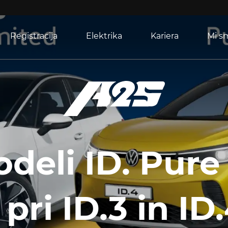
Registracija
Elektrika
Kariera
Mi s
deli ID. Pure
pri ID.3 in ID