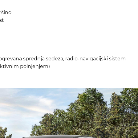
vršino
st
ogrevana sprednja sedeža, radio-navigacijski sistem
uktivnim polnjenjem)