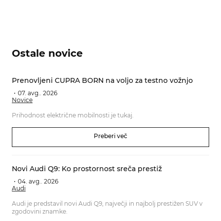
Ostale novice
Prenovljeni CUPRA BORN na voljo za testno vožnjo
07. avg.. 2026
Novice
Prihodnost električne mobilnosti je tukaj.
Preberi več
Novi Audi Q9: Ko prostornost sreča prestiž
04. avg.. 2026
Audi
Audi je predstavil novi Audi Q9, največji in najbolj prestižen SUV v
zgodovini znamke.