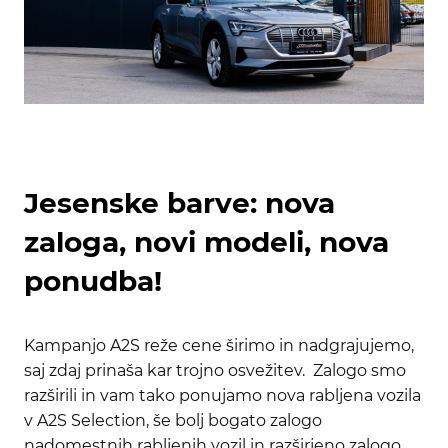
Jesenske barve: nova
zaloga, novi modeli, nova
ponudba!
Kampanjo A2S reže cene širimo in nadgrajujemo,
saj zdaj prinaša kar trojno osvežitev. Zalogo smo
razširili in vam tako ponujamo nova rabljena vozila
v A2S Selection, še bolj bogato zalogo
nadomestnih rabljenih vozil in razširjeno zalogo