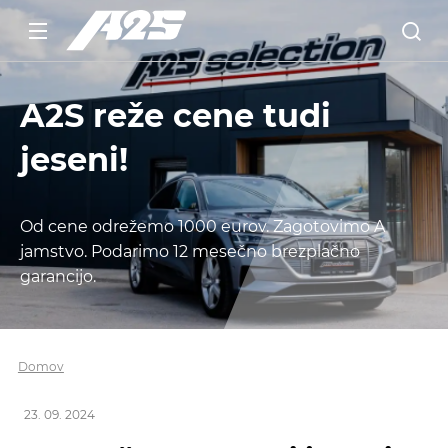
A2S reže cene tudi
jeseni!
Od cene odrežemo 1000 eurov. Zagotovimo A
jamstvo. Podarimo 12 mesečno brezplačno
garancijo.
Domov
23. 09. 2024