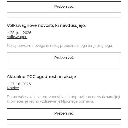
Preberi več
Volkswagnove novosti, ki navdušujejo.
28. jul.. 2026
Volkswagen
Nekaj povsem novega in nekaj prepoznavnega ter jubilejnega.
Preberi več
Aktualne PGC ugodnosti in akcije
27. jul.. 2026
Novice
Da bo vaše vozilo varno, zanesljivo in pripravljeno na vsak nadaljnji
kilometer, je redno vzdrževanje ključnega pomena.
Preberi več