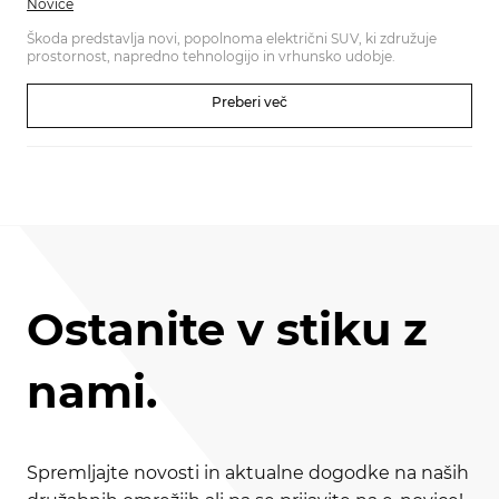
Novice
Škoda predstavlja novi, popolnoma električni SUV, ki združuje
prostornost, napredno tehnologijo in vrhunsko udobje.
Preberi več
Ostanite v stiku z
nami.
Spremljajte novosti in aktualne dogodke na naših