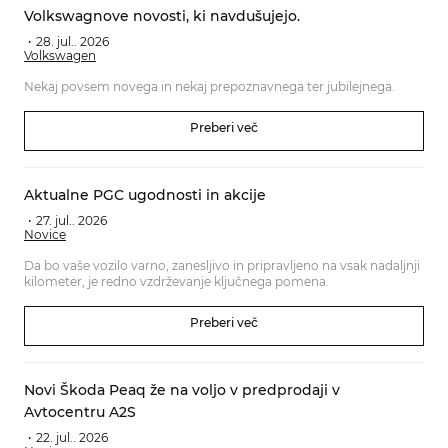
Volkswagnove novosti, ki navdušujejo.
28. jul.. 2026
Volkswagen
Nekaj povsem novega in nekaj prepoznavnega ter jubilejnega.
Preberi več
Aktualne PGC ugodnosti in akcije
27. jul.. 2026
Novice
Da bo vaše vozilo varno, zanesljivo in pripravljeno na vsak nadaljnji
kilometer, je redno vzdrževanje ključnega pomena.
Preberi več
Novi Škoda Peaq že na voljo v predprodaji v
Avtocentru A2S
22. jul.. 2026