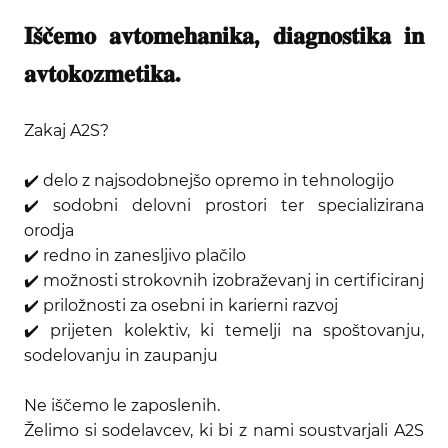
𝐈𝐬̌𝐜̌𝐞𝐦𝐨 𝐚𝐯𝐭𝐨𝐦𝐞𝐡𝐚𝐧𝐢𝐤𝐚, 𝐝𝐢𝐚𝐠𝐧𝐨𝐬𝐭𝐢𝐤𝐚 𝐢𝐧
𝐚𝐯𝐭𝐨𝐤𝐨𝐳𝐦𝐞𝐭𝐢𝐤𝐚.
Zakaj A2S?
✔️︎ delo z najsodobnejšo opremo in tehnologijo
✔️︎ sodobni delovni prostori ter specializirana
orodja
✔️︎ redno in zanesljivo plačilo
✔️︎ možnosti strokovnih izobraževanj in certificiranj
✔️︎ priložnosti za osebni in karierni razvoj
✔️︎ prijeten kolektiv, ki temelji na spoštovanju,
sodelovanju in zaupanju
Ne iščemo le zaposlenih.
Želimo si sodelavcev, ki bi z nami soustvarjali A2S