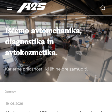
𝐈𝐬̌𝐜̌𝐞𝐦𝐨 𝐚𝐯𝐭𝐨𝐦𝐞𝐡𝐚𝐧𝐢𝐤𝐚,
𝐝𝐢𝐚𝐠𝐧𝐨𝐬𝐭𝐢𝐤𝐚 𝐢𝐧
𝐚𝐯𝐭𝐨𝐤𝐨𝐳𝐦𝐞𝐭𝐢𝐤𝐚.
Karierne priložnosti, ki jih ne gre zamuditi.
Domov
19. 06. 2026